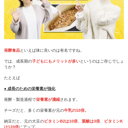
発酵食品
といえば体に良いのは有名ですね。
では、成長期の
子どもにもメリットが多い
というのはご存じでしょ
うか？
たとえば
● 成長のための栄養素が強化
発酵・製造過程で
栄養素が濃縮
されます。
チーズだと、多くの栄養素が元の
牛乳の10倍。
納豆だと、元の大豆の
ビタミンB2は10倍
、
葉酸は3倍
、
ビタミンK
は120倍
にアップ。