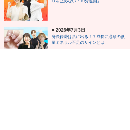
りを止めない「10分運動」
■
2026年7月3日
身長停滞は爪に出る！？成長に必須の微
量ミネラル不足のサインとは
■
2026年6月19日
良かれと思って用意したその一品が、骨
の成長を妨げることに…！？
■
2026年6月5日
紫外線対策をとるべきか？骨の成長をと
るべきか？？今注目の日光ケアについて