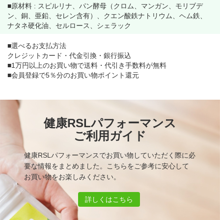
■原材料
:
スピルリナ、パン酵母（クロム、マンガン、モリブデ
ン、銅、亜鉛、セレン含有）、クエン酸鉄ナトリウム、ヘム鉄、
ナタネ硬化油、セルロース、シェラック
■選べるお支払方法
クレジットカード・代金引換・銀行振込
■1万円以上のお買い物で
送料・代引き手数料が無料
■会員登録で5％分のお買い物ポイント還元
健康RSLパフォーマンス
ご利用ガイド
健康RSLパフォーマンスでお買い物していただく際に必
要な情報をまとめました。こちらをご参考に安心して
お買い物をお楽しみください。
詳しくはこちら