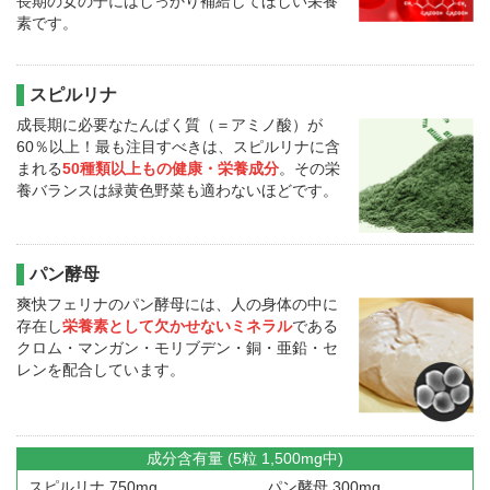
長期の女の子にはしっかり補給してほしい栄養
素です。
スピルリナ
成長期に必要なたんぱく質（＝アミノ酸）が
60％以上！最も注目すべきは、スピルリナに含
まれる
50種類以上もの健康・栄養成分
。その栄
養バランスは緑黄色野菜も適わないほどです。
パン酵母
爽快フェリナのパン酵母には、人の身体の中に
存在し
栄養素として欠かせないミネラル
である
クロム・マンガン・モリブデン・銅・亜鉛・セ
レンを配合しています。
成分含有量 (5粒 1,500mg中)
スピルリナ 750mg
パン酵母 300mg