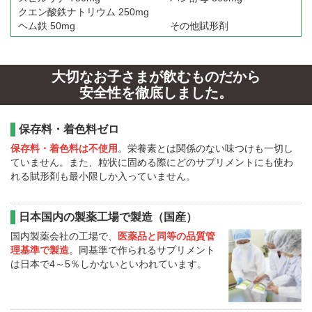
クエン酸鉄ナトリウム 250mg
ヘム鉄 50mg
その他賦形剤
大切なお子さまが飲むものだから
安全性を徹底しました。
保存料・着色料ゼロ
保存料・着色料は不使用
。栄養素とは関係のない味つけも一切し
ていません。また、粒状に固める際にどのサプリメントにも使わ
れる賦形剤も最小限しか入っていません。
日本国内の製薬工場で製造（国産）
国内製薬会社の工場で、
医薬品と同等の品質管
理基準で製造
。同基準で作られるサプリメント
は日本で4～5％しかないといわれています。