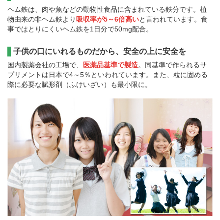
ヘム鉄は、肉や魚などの動物性食品に含まれている鉄分です。植
物由来の非ヘム鉄より
吸収率が5～6倍高い
と言われています。食
事ではとりにくいヘム鉄を1日分で50mg配合。
子供の口にいれるものだから、安全の上に安全を
国内製薬会社の工場で、
医薬品基準で製造
。同基準で作られるサ
プリメントは日本で4～5％といわれています。また、粒に固める
際に必要な賦形剤（ふけいざい）も最小限に。