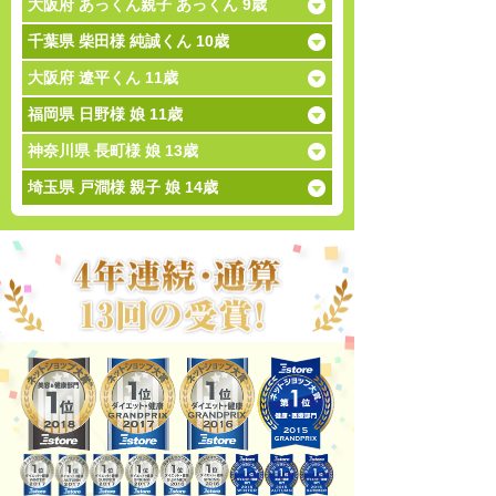
大阪府 あっくん親子 あっくん 9歳
千葉県 柴田様 純誠くん 10歳
大阪府 遼平くん 11歳
福岡県 日野様 娘 11歳
神奈川県 長町様 娘 13歳
埼玉県 戸澗様 親子 娘 14歳