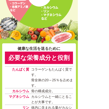
健康な生活を送るために
必要な栄養成分と役割
たんぱく質
コラーゲンもたんぱく質で
す。
骨全体の20～25％を占めま
す。
カルシウム
骨の構成成分。
マグネシウム
カルシウムと一緒にとるこ
とが大事です。
リン
体内に含まれる量がカルシ