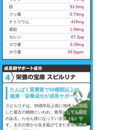
鉄
91.5mg
フッ素
0.73mg
ナトリウム
415mg
亜鉛
1.58mg
セレン
67.2µg
ヨウ素
3.28mg
ホウ素
39.5ppm
たんぱく質豊富で50種類以上の
健康・栄養成分が成長サポート
スピルリナは、30億年以上前に地球上に出現
した最古の植物といわれ、食用としても歴史
のある、らせん状になっている藻（も）で
す。太古の昔から生き延びてきた非常に生命