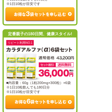
※1日10粒が目安です
定番親子の180日間、健康スタイル!
リピート利用NO.1
■内容量：60g（1粒200mg×300粒）×6袋
※1日10粒飲んでも180日分
※1日10粒が目安です