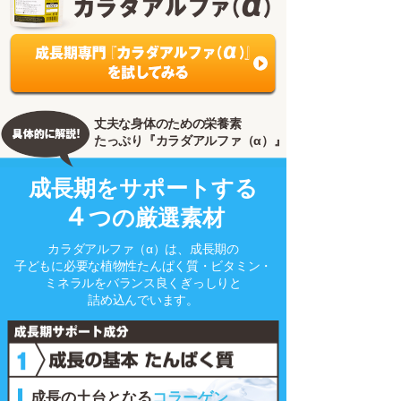
丈夫な身体のための栄養素
たっぷり『カラダアルファ（
α
）』
成長期をサポートする
４
つの厳選素材
カラダアルファ（
α
）は、成長期の
子どもに必要な植物性たんぱく質・ビタミン・
ミネラルをバランス良くぎっしりと
詰め込んでいます。
成長の土台となる
コラーゲン