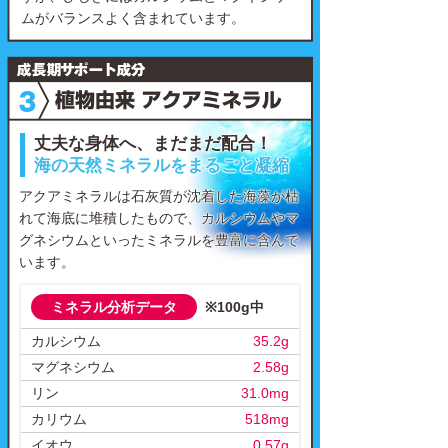
ムがバランスよく含まれています。
丈夫な身体へ、まだまだ配合！
海の天然ミネラルをまるごと凝縮
アクアミネラルは石灰質が沈着した海藻が枯
れて海底に堆積したもので、カルシウムやマ
グネシウムといったミネラルを豊富に含んで
います。
ミネラル分析データ
※100g中
カルシウム
35.2g
マグネシウム
2.58g
リン
31.0mg
カリウム
518mg
イオウ
0.57g