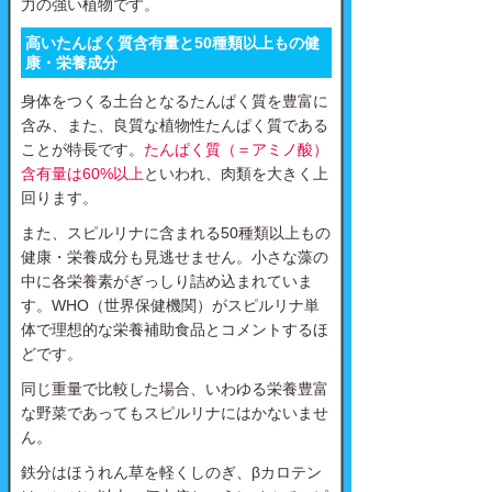
力の強い植物です。
高いたんぱく質含有量と50種類以上もの健
康・栄養成分
身体をつくる土台となるたんぱく質を豊富に
含み、また、良質な植物性たんぱく質である
ことが特長です。
たんぱく質（＝アミノ酸）
含有量は60%以上
といわれ、肉類を大きく上
回ります。
また、スピルリナに含まれる50種類以上もの
健康・栄養成分も見逃せません。小さな藻の
中に各栄養素がぎっしり詰め込まれていま
す。WHO（世界保健機関）がスピルリナ単
体で理想的な栄養補助食品とコメントするほ
どです。
同じ重量で比較した場合、いわゆる栄養豊富
な野菜であってもスピルリナにはかないませ
ん。
鉄分はほうれん草を軽くしのぎ、βカロテン