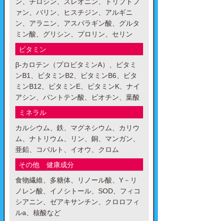
ン、チロシン、スレオニン、トリプトフ
ァン、バリン、ヒスチジン、アルギニ
ン、アラニン、アスパラギン酸、グルタ
ミン酸、グリシン、プロリン、セリン
ビタミン
β-カロテン（プロビタミンA）、ビタミ
ンB1、ビタミンB2、ビタミンB6、ビタ
ミンB12、ビタミンE、ビタミンK、ナイ
アシン、パントテン酸、ビオチン、葉酸
ミネラル
カルシウム、鉄、マグネシウム、カリウ
ム、ナトリウム、リン、銅、マンガン、
亜鉛、コバルト、イオウ、クロム
その他 健康成分
食物繊維、多糖体、リノール酸、Y－リ
ノレン酸、イノシトール、SOD、フィコ
シアニン、ゼアキサンチン、クロロフィ
ルa、核酸など