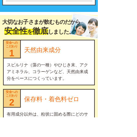
大切なお子さまが飲むものだから
安全性
徹底
を
しました。
安全への
こだわり
天然由来成分
1
スピルリナ（藻の一種）やひじき末、アク
アミネラル、コラーゲンなど、天然由来成
分をベースにつくっています。
安全への
こだわり
保存料・着色料ゼロ
2
有用成分以外は、粒状に固める際にどのサ
プリメントにも使われる賦形剤（ふけいざ
い）という材料が、最小限しか入っていま
せん。